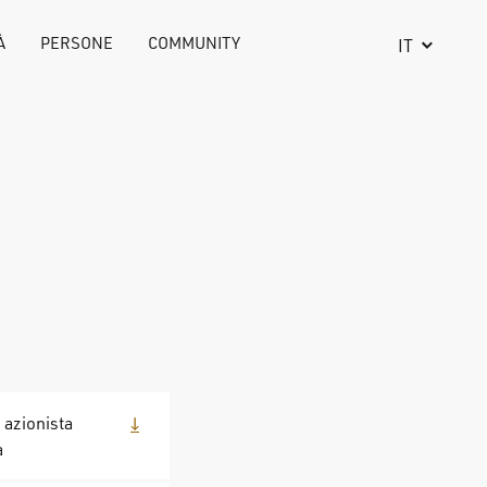
À
PERSONE
COMMUNITY
IT
 azionista
a