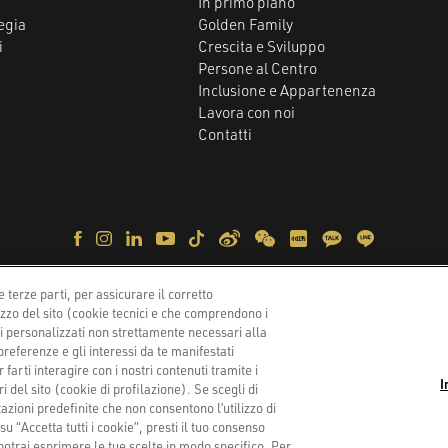
In primo piano
egia
Golden Family
i
Crescita e Sviluppo
Persone al Centro
Inclusione e Appartenenza
Lavora con noi
Contatti
kie Policy
Dichiarazione di Accessibilità
Accessibility Status
 terze parti, per assicurare il corretto
izzo del sito (cookie tecnici e che comprendono i
Golden Goose S.p.A.,
Via Privata E. Marelli 10, 20139 Milano, Ital
ti personalizzati non strettamente necessari alla
Copyright © 2026 - All Rights Reserved.
 preferenze e gli interessi da te manifestati
farti interagire con i nostri contenuti tramite i
I
 del sito (cookie di profilazione). Se scegli di
zioni predefinite che non consentono l’utilizzo di
su “Accetta tutti i cookie”, presti il tuo consenso
 potrai esprimere le tue scelte in modo specifico. Per