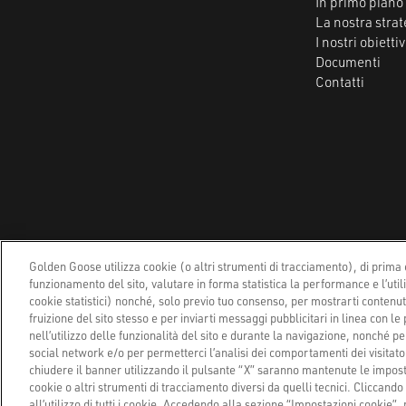
In primo piano
La nostra strat
I nostri obiettiv
Documenti
Contatti
Privacy Policy
Coo
Golden Goose utilizza cookie (o altri strumenti di tracciamento), di prima e
funzionamento del sito, valutare in forma statistica la performance e l’util
cookie statistici) nonché, solo previo tuo consenso, per mostrarti contenu
fruizione del sito stesso e per inviarti messaggi pubblicitari in linea con le
nell’utilizzo delle funzionalità del sito e durante la navigazione, nonché per 
social network e/o per permetterci l’analisi dei comportamenti dei visitatori
chiudere il banner utilizzando il pulsante “X” saranno mantenute le imposta
cookie o altri strumenti di tracciamento diversi da quelli tecnici. Cliccando 
all’utilizzo di tutti i cookie. Accedendo alla sezione “Impostazioni cookie”,