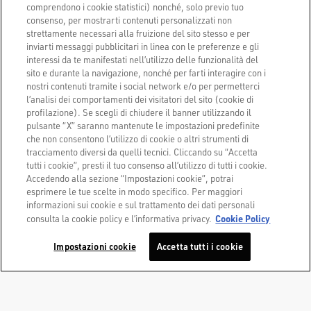
Trova un negozio
comprendono i cookie statistici) nonché, solo previo tuo
consenso, per mostrarti contenuti personalizzati non
Servizio Clienti
strettamente necessari alla fruizione del sito stesso e per
inviarti messaggi pubblicitari in linea con le preferenze e gli
interessi da te manifestati nell’utilizzo delle funzionalità del
Contatti
sito e durante la navigazione, nonché per farti interagire con i
nostri contenuti tramite i social network e/o per permetterci
l’analisi dei comportamenti dei visitatori del sito (cookie di
profilazione). Se scegli di chiudere il banner utilizzando il
pulsante “X” saranno mantenute le impostazioni predefinite
che non consentono l’utilizzo di cookie o altri strumenti di
tracciamento diversi da quelli tecnici. Cliccando su “Accetta
tutti i cookie”, presti il tuo consenso all’utilizzo di tutti i cookie.
Accedendo alla sezione “Impostazioni cookie”, potrai
esprimere le tue scelte in modo specifico. Per maggiori
Golden Goose S.p.A.,
informazioni sui cookie e sul trattamento dei dati personali
Cookie Policy
consulta la cookie policy e l’informativa privacy.
Via Privata E. Marelli 10, 20139 Milano, Italy
Copyright © 2026 - All Rights Reserved.
Impostazioni cookie
Accetta tutti i cookie
Privacy Policy