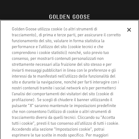
Golden Goose utilizza cookie (o altri strumenti di
tracciamento), di prima e terze parti, per assicurare il corretto
Goldengoose.com
funzionamento del sito, valutare in forma statistica la
performance e l’utilizzo del sito (cookie tecnici e che
Co-Creation experience
comprendono i cookie statistici) nonché, solo previo tuo
consenso, per mostrarti contenuti personalizzati non
Trova un negozio
strettamente necessari alla fruizione del sito stesso e per
inviarti messaggi pubblicitari in linea con le preferenze e gli
Servizio Clienti
interessi da te manifestati nell’utilizzo delle funzionalità del
sito e durante la navigazione, nonché per farti interagire con i
nostri contenuti tramite i social network e/o per permetterci
Contatti
l’analisi dei comportamenti dei visitatori del sito (cookie di
profilazione). Se scegli di chiudere il banner utilizzando il
pulsante “X” saranno mantenute le impostazioni predefinite
che non consentono l’utilizzo di cookie o altri strumenti di
tracciamento diversi da quelli tecnici. Cliccando su “Accetta
tutti i cookie”, presti il tuo consenso all’utilizzo di tutti i cookie.
Accedendo alla sezione “Impostazioni cookie”, potrai
esprimere le tue scelte in modo specifico. Per maggiori