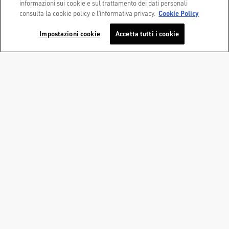
informazioni sui cookie e sul trattamento dei dati personali
Cookie Policy
consulta la cookie policy e l’informativa privacy.
Golden Goose S.p.A.,
Via Privata E. Marelli 10, 20139 Milano, Italy
Impostazioni cookie
Accetta tutti i cookie
Copyright © 2026 - All Rights Reserved.
Privacy Policy
Cookie Policy
Dichiarazione di Accessibilità
Accessibility Status
Impostazioni cookie