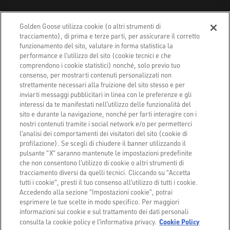
Golden Goose S.p.A.,
Golden Goose utilizza cookie (o altri strumenti di
Via Privata E. Marelli 10, 20139 Milano, Italy
tracciamento), di prima e terze parti, per assicurare il corretto
Copyright © 2026 - All Rights Reserved.
funzionamento del sito, valutare in forma statistica la
performance e l’utilizzo del sito (cookie tecnici e che
comprendono i cookie statistici) nonché, solo previo tuo
consenso, per mostrarti contenuti personalizzati non
Privacy Policy
strettamente necessari alla fruizione del sito stesso e per
inviarti messaggi pubblicitari in linea con le preferenze e gli
interessi da te manifestati nell’utilizzo delle funzionalità del
Cookie Policy
sito e durante la navigazione, nonché per farti interagire con i
nostri contenuti tramite i social network e/o per permetterci
Dichiarazione di Accessibilità
l’analisi dei comportamenti dei visitatori del sito (cookie di
profilazione). Se scegli di chiudere il banner utilizzando il
pulsante “X” saranno mantenute le impostazioni predefinite
Accessibility Status
che non consentono l’utilizzo di cookie o altri strumenti di
tracciamento diversi da quelli tecnici. Cliccando su “Accetta
Impostazioni cookie
tutti i cookie”, presti il tuo consenso all’utilizzo di tutti i cookie.
Accedendo alla sezione “Impostazioni cookie”, potrai
esprimere le tue scelte in modo specifico. Per maggiori
informazioni sui cookie e sul trattamento dei dati personali
Cookie Policy
consulta la cookie policy e l’informativa privacy.