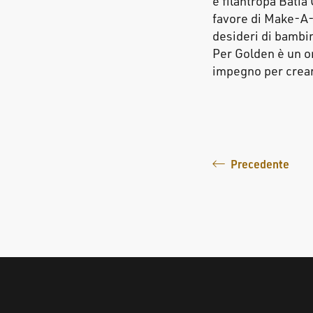
e filantropa Batia 
favore di Make-A-
desideri di bambini
Per Golden è un o
impegno per crear
Precedente