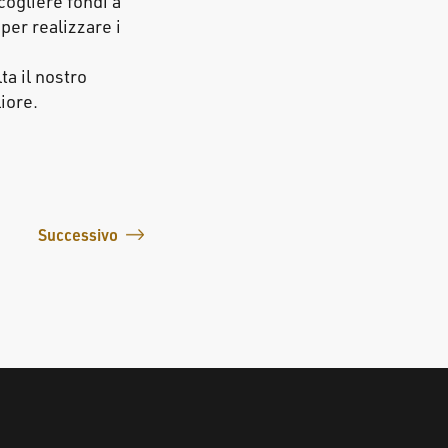
ccogliere fondi a
er realizzare i
a il nostro
iore.
Successivo