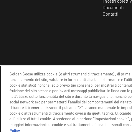
I nostri obiettiv
Documenti
Contatti
Privacy Policy
Coo
Golden Goose utilizza cookie (o altri strumenti di tracciamento), di prima e
funzionamento del sito, valutare in forma statistica la performance e l’util
cookie statistici) nonché, solo previo tuo consenso, per mostrarti contenu
fruizione del sito stesso e per inviarti messaggi pubblicitari in linea con le
nell’utilizzo delle funzionalità del sito e durante la navigazione, nonché per 
social network e/o per permetterci l’analisi dei comportamenti dei visitatori
chiudere il banner utilizzando il pulsante “X” saranno mantenute le imposta
cookie o altri strumenti di tracciamento diversi da quelli tecnici. Cliccando 
all’utilizzo di tutti i cookie. Accedendo alla sezione “Impostazioni cookie”,
maggiori informazioni sui cookie e sul trattamento dei dati personali consul
Policy