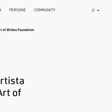
À
PERSONE
COMMUNITY
IT
Art of Wishes Foundation
rtista
rt of