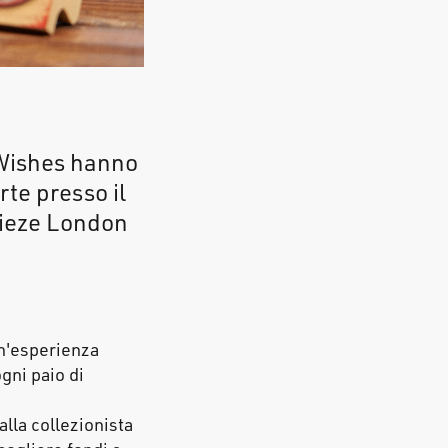
 Wishes hanno
rte presso il
rieze London
un'esperienza
gni paio di
alla collezionista