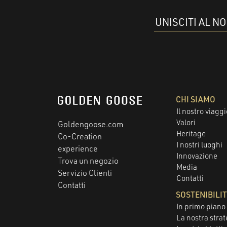
UNISCITI AL N
CHI SIAMO
Il nostro viaggi
Valori
Goldengoose.com
Heritage
Co-Creation
I nostri luoghi
experience
Innovazione
Trova un negozio
Media
Servizio Clienti
Contatti
Contatti
SOSTENIBILI
In primo piano
La nostra strat